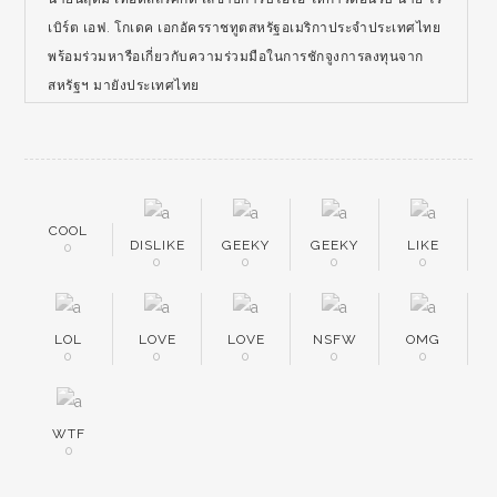
เบิร์ต เอฟ. โกเดค เอกอัครราชทูตสหรัฐอเมริกาประจำประเทศไทย
พร้อมร่วมหารือเกี่ยวกับความร่วมมือในการชักจูงการลงทุนจาก
สหรัฐฯ มายังประเทศไทย
COOL
DISLIKE
GEEKY
GEEKY
LIKE
0
0
0
0
0
LOL
LOVE
LOVE
NSFW
OMG
0
0
0
0
0
WTF
0