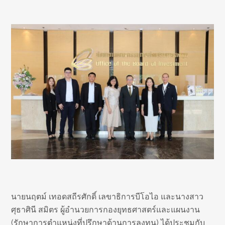
นายนฤตม์ เทอดสถีรศักดิ์ เลขาธิการบีโอไอ และนางสาว
ศุธาศินี สมิตร ผู้อำนวยการกองยุทธศาสตร์และแผนงาน
(รักษาการตำแหน่งที่ปรึกษาด้านการลงทุน) ได้ประชุมกับ