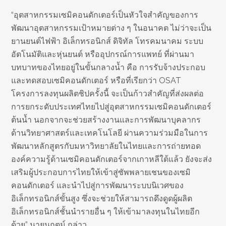
“อุตสาหกรรมเซมิคอนดักเตอร์เป็นหัวใจสำคัญของการ
พัฒนาอุตสาหกรรมเป้าหมายต่าง ๆ ในอนาคต ไม่ว่าจะเป็น
ยานยนต์ไฟฟ้า อิเล็กทรอนิกส์ ดิจิทัล โทรคมนาคม ระบบ
อัตโนมัติและหุ่นยนต์ หรืออุปกรณ์การแพทย์ ที่ผ่านมา
บทบาทของไทยอยู่ในขั้นกลางน้ำ คือ การรับจ้างประกอบ
และทดสอบเซมิคอนดักเตอร์ หรือที่เรียกว่า OSAT
โครงการลงทุนผลิตชิปครั้งนี้ จะเป็นก้าวสำคัญที่ส่งผลต่อ
การยกระดับประเทศไทยไปสู่อุตสาหกรรมเซมิคอนดักเตอร์
ต้นน้ำ นอกจากจะช่วยสร้างงานและการพัฒนาบุคลากร
ด้านวิทยาศาสตร์และเทคโนโลยี ผ่านความร่วมมือในการ
พัฒนาหลักสูตรกับมหาวิทยาลัยในไทยและการถ่ายทอด
องค์ความรู้ด้านเซมิคอนดักเตอร์จากเกาหลีใต้แล้ว ยังจะส่ง
เสริมผู้ประกอบการไทยให้เข้าสู่ซัพพลายเชนของเซมิ
คอนดักเตอร์ และนำไปสู่การพัฒนาระบบนิเวศของ
อิเล็กทรอนิกส์ขั้นสูง ซึ่งจะช่วยให้สามารถดึงดูดผู้ผลิต
อิเล็กทรอนิกส์ชั้นนำรายอื่น ๆ ให้เข้ามาลงทุนในไทยอีก
ด้วย” นายนฤตม์ กล่าว