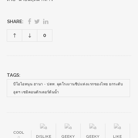
SHARE:
0
TAGS:
บีโอไอหนุน ฮานา - ปตท. ผุดโรงงานชิปแห่งแรกของไทย ยกระดับ
อุตฯ เซมิคอนดักเตอร์ต้นน้ำ
COOL
DISLIKE
GEEKY
GEEKY
LIKE
0