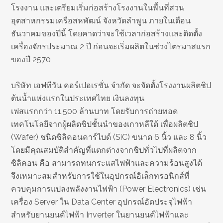
โรงงาน และเตรียมเริ่มก่อสร้างโรงงานในพื้นที่สวน
อุตสาหกรรมเครือสหพัฒน์ จังหวัดลำพูน ภายในเดือน
ธันวาคมของปีนี้ โดยคาดว่าจะใช้เวลาก่อสร้างและติดตั้ง
เครื่องจักรประมาณ 2 ปี ก่อนจะเริ่มผลิตในช่วงไตรมาสแรก
ของปี 2570
บริษัท เอฟทีวัน คอร์เปอเรชั่น จำกัด จะจัดตั้งโรงงานผลิตชิป
ต้นน้ำแห่งแรกในประเทศไทย เงินลงทุน
เฟสแรกกว่า 11,500 ล้านบาท โดยรับการถ่ายทอด
เทคโนโลยีจากผู้ผลิตชิปชั้นนำของเกาหลีใต้ เพื่อผลิตชิป
(Wafer) ชนิดซิลิคอนคาร์ไบด์ (SiC) ขนาด 6 นิ้ว และ 8 นิ้ว
โดยมีคุณสมบัติสำคัญที่แตกต่างจากชิปทั่วไปที่ผลิตจาก
ซิลิคอน คือ สามารถทนกระแสไฟฟ้าและความร้อนสูงได้
จึงเหมาะสมสำหรับการใช้ในอุปกรณ์อิเล็กทรอนิกส์ที่
ควบคุมการแปลงพลังงานไฟฟ้า (Power Electronics) เช่น
เครื่อง Server ใน Data Center อุปกรณ์อัดประจุไฟฟ้า
สำหรับยานยนต์ไฟฟ้า Inverter ในยานยนต์ไฟฟ้าและ