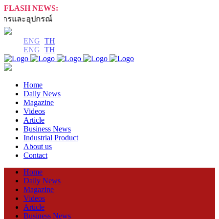
FLASH NEWS:
และอุปกรณ์
ENG
TH
ENG
TH
Home
Daily News
Magazine
Videos
Article
Business News
Industrial Product
About us
Contact
Home
Daily News
Magazine
Videos
Article
Business News