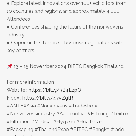
● Explore latest innovations over 100+ exhibitors from
10 countries and regions, and approximately 4,000
Attendees
● Conferences shaping the future of the nonwovens
industry
● Opportunities for direct business negotiations with
key partners
.
13 – 15 November 2024 BITEC Bangkok Thailand
.
For more information
Website :
https://bit.ly/3B4LzpO
Inbox :
https://bit.ly/47vZgtR
#ANTEXAsia #Nonwovens #Tradeshow
#Nonwovensindustry #Automotive #Filtering #Textile
#Filtration #Medical #Hygiene #Healthcare
#Packaging #ThailandExpo #BITEC #Bangkoktrade