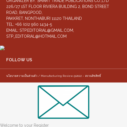
ORGANIZER BY: SMART TRADE PUBLICATIONS CO.,LTD
226/27 1ST FLOOR RIVIERA BUILDING 2, BOND STREET
ROAD, BANGPOOD,
PAKKRET, NONTHABURI 11120 THAILAND
TEL: +66 (0)2 960 1434-5
EMAIL:
STP.EDITORIAL@GMAIL.COM
,
STP_EDITORIAL@HOTMAIL.COM
FOLLOW US
นโยบายความเป็นส่วนตัว / Manufacturing Review @2022 – สงวนลิขสิทธิ์
Welcome to your Register