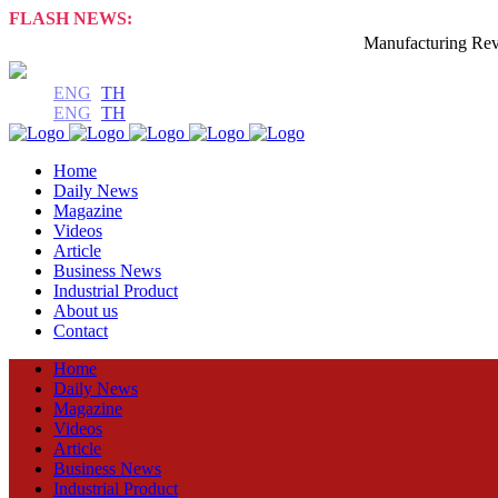
FLASH NEWS:
Manufacturing Review 
ENG
TH
ENG
TH
Home
Daily News
Magazine
Videos
Article
Business News
Industrial Product
About us
Contact
Home
Daily News
Magazine
Videos
Article
Business News
Industrial Product