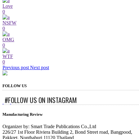
Love
0
NSFW
0
OMG
0
WTF
0
Previous post
Next post
FOLLOW US
#FOLLOW US ON INSTAGRAM
Manufacturing Review
Organizer by: Smart Trade Publications Co.,Ltd
226/27 1st Floor Riviera Building 2, Bond Street road, Bangpood,
Pakkret, Nonthaburi 11120 Thailand