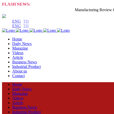
FLASH NEWS:
Manufacturing Review Online ข่าวสา
ENG
TH
ENG
TH
Home
Daily News
Magazine
Videos
Article
Business News
Industrial Product
About us
Contact
Home
Daily News
Magazine
Videos
Article
Business News
Industrial Product