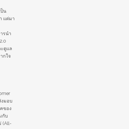
ป็น
้า แต่มา
ยการนำ
2.0
และดูแล
จากใจ
tomer
ส่งมอบ
ยุคของ
มกับ
 (All-