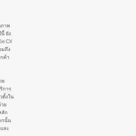
กยภาพ
้ ยัง
6e CX
วมถึง
ูกค้า
้วย
ริการ
ตั้งใน
้วย
หลัก
กนั้น
วกและ