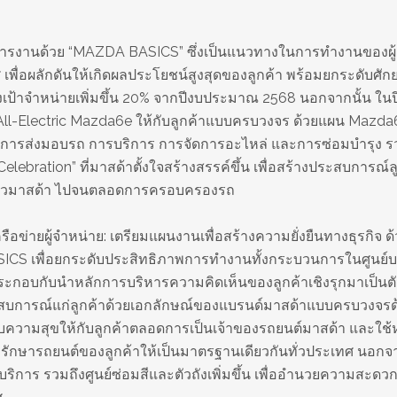
หารงานด้วย “MAZDA BASICS” ซึ่งเป็นแนวทางในการทำงานของผู้
 เพื่อผลักดันให้เกิดผลประโยชน์สูงสุดของลูกค้า พร้อมยกระดับศั
งเป้าจำหน่ายเพิ่มขึ้น 20% จากปีงบประมาณ 2568 นอกจากนั้น ในปีนี
ll-Electric Mazda6e ให้กับลูกค้าแบบครบวงจร ด้วยแผน Mazda
ในการส่งมอบรถ การบริการ การจัดการอะไหล่ และการซ่อมบำรุง ร
elebration” ที่มาสด้าตั้งใจสร้างสรรค์ขึ้น เพื่อสร้างประสบการณ์ล
ครัวมาสด้า ไปจนตลอดการครอบครองรถ
อข่ายผู้จำหน่าย: เตรียมแผนงานเพื่อสร้างความยั่งยืนทางธุรกิจ ด
ICS เพื่อยกระดับประสิทธิภาพการทำงานทั้งกระบวนการในศูนย์บ
ประกอบกับนำหลักการบริหารความคิดเห็นของลูกค้าเชิงรุกมาเป็นตัว
บการณ์แก่ลูกค้าด้วยเอกลักษณ์ของแบรนด์มาสด้าแบบครบวงจรด
อบความสุขให้กับลูกค้าตลอดการเป็นเจ้าของรถยนต์มาสด้า และใช้
งรักษารถยนต์ของลูกค้าให้เป็นมาตรฐานเดียวกันทั่วประเทศ นอกจา
ย์บริการ รวมถึงศูนย์ซ่อมสีและตัวถังเพิ่มขึ้น เพื่ออำนวยความสะด