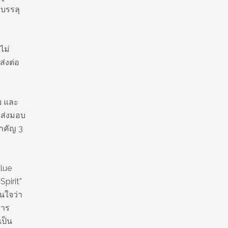
าบรรลุ
์
ไม่
ส่งต่อ
ย และ
่ส่งมอบ
สำคัญ 3
lue
pirit”
่นใจว่า
การ
เป็น