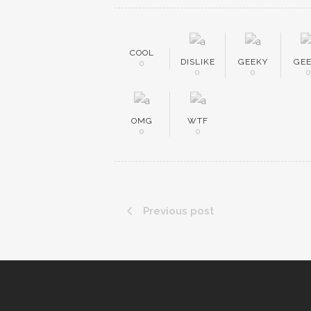
COOL
DISLIKE
GEEKY
GE
0
0
0
OMG
WTF
0
0
Previous post