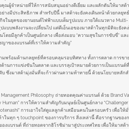
คุณผู้จำหน่ายที่ให้การสนับสนุนอย่างดีเยี่ยม และผลักดันให้มาสด้
ย่างมีประสิทธิภาพ สำหรับปีนี้ มาสด้าจะยังคงเดินหน้าด้วยกลยุทธ
ธุรกิจในยุคของยานยนต์ไฟฟ้าแบบเต็มรูปแบบ ภายใต้แนวทาง Multi-
้รูปแบบพลังงานจะเปลี่ยนไป แต่ดีเอ็นเอของมาสด้าในทุกมิติจะยังคง
นโดยมีลูกค้าเป็นศูนย์กลาง เพื่อส่งมอบ “ความสุขในการขับขี่” และ
รัชญาของแบรนด์ที่เราให้ความสำคัญ”
ียมความพร้อมด้านกลยุทธ์ที่ครอบคลุมรอบทิศทาง ทั้งการตลาด การขา
ร่งด้านการแข่งขันในตลาด และบรรลุเป้าหมายด้วยการเป็นแบรนด์ที
ดับ ซึ่งมาสด้ามุ่งมั่นที่จะก้าวผ่านความท้าทายนี้ ด้วยนโยบายหลัก
ละ Management Philosophy ถ่ายทอดคุณค่าแบรนด์ ด้วย Brand Va
Human” การให้ความสำคัญกับมนุษย์เป็นศูนย์กลาง “Challenger S
motenashi” การเอาใจใส่ดูแลลูกค้าเสมือนคนในครอบครัว เพื่อให้มั
้าในทุก ๆ touchpoint ของการบริการ สิ่งเหล่านี้ คือรากฐานของ
ัญของแบรนด์ ที่ถ่ายทอดจากฮิโรชิม่ามาสู่ประเทศไทย เพื่อให้มาสด้า