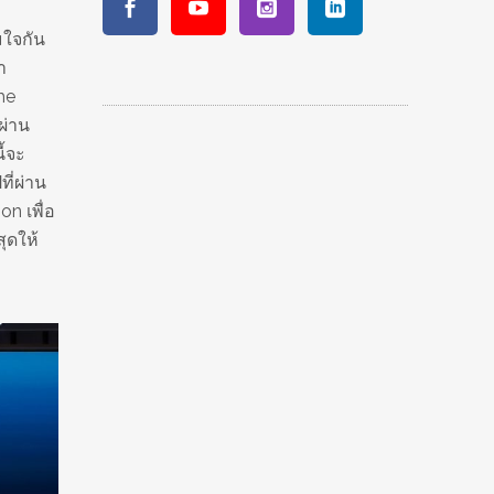
มใจกัน
ำ
he
ผ่าน
ี้จะ
ี่ผ่าน
n เพื่อ
ุดให้