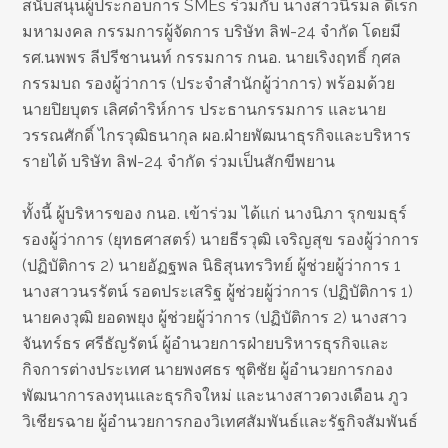
สนับสนุนผู้ประกอบการ SMEs ร่วมกับ นางสาวนิรมล ดิเรก
มหามงคล กรรมการผู้จัดการ บริษัท ลิฟ-24 จำกัด โดยมี
รศ.นพพร ลีปรีชานนท์ กรรมการ กนอ. นายเริงฤทธิ์ กุศล
กรรมบถ รองผู้ว่าการ (ประจำสำนักผู้ว่าการ) พร้อมด้วย
นายปิยบุตร เลิศดำริห์การ ประธานกรรมการ และนาย
วรรณศักดิ์ ไกรวุฒิธนากุล ผอ.ฝ่ายพัฒนาธุรกิจและบริหาร
รายได้ บริษัท ลิฟ-24 จำกัด ร่วมเป็นสักขีพยาน
ทั้งนี้ ผู้บริหารของ กนอ. เข้าร่วม ได้แก่ นางนิภา รุกขมธุร์
รองผู้ว่าการ (ยุทธศาสตร์) นายธีรวุฒิ เจริญสุข รองผู้ว่าการ
(ปฏิบัติการ 2) นายอัฏฐพล นิธิสุนทรวิทย์ ผู้ช่วยผู้ว่าการ 1
นางสาวนรรัตน์ รอดประเสริฐ ผู้ช่วยผู้ว่าการ (ปฏิบัติการ 1)
นายคงวุฒิ ยอดพยุง ผู้ช่วยผู้ว่าการ (ปฏิบัติการ 2) นางสาว
จันทร์ธร ศรีธัญรัตน์ ผู้อำนวยการฝ่ายบริหารธุรกิจและ
กิจการต่างประเทศ นายพงศธร ชุติชัย ผู้อำนวยการกอง
พัฒนาการลงทุนและธุรกิจใหม่ และนางสาวดวงเดือน ภูว
วิเชียรฉาย ผู้อำนวยการกองวิเทศสัมพันธ์และรัฐกิจสัมพันธ์