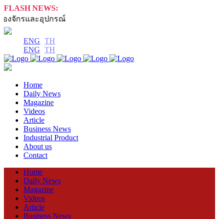
FLASH NEWS:
ักรและอุปกรณ์
ENG
TH
ENG
TH
Home
Daily News
Magazine
Videos
Article
Business News
Industrial Product
About us
Contact
Home
Daily News
Magazine
Videos
Article
Business News