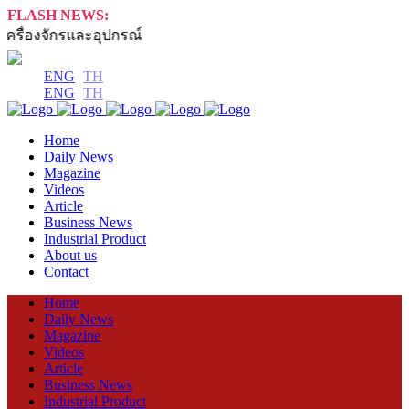
FLASH NEWS:
รื่องจักรและอุปกรณ์
ENG
TH
ENG
TH
Home
Daily News
Magazine
Videos
Article
Business News
Industrial Product
About us
Contact
Home
Daily News
Magazine
Videos
Article
Business News
Industrial Product