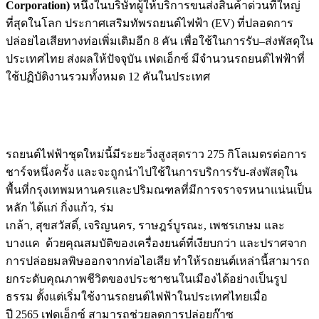
Corporation)
หนึ่งในบริษัทผู้ให้บริการขนส่งสินค้าด่วนที่ใหญ่
ที่สุดในโลก ประกาศเสริมทัพรถยนต์ไฟฟ้า
(EV)
ที่ปลอดการ
ปล่อยไอเสียทางท่อเพิ่มเติมอีก
8
คัน เพื่อใช้ในการรับ–ส่งพัสดุใน
ประเทศไทย ส่งผลให้ปัจจุบัน เฟดเอ็กซ์ มีจำนวนรถยนต์ไฟฟ้าที่
ใช้ปฏิบัติงานรวมทั้งหมด
12
คันในประเทศ
รถยนต์ไฟฟ้าชุดใหม่นี้มีระยะวิ่งสูงสุดราว
275
กิโลเมตรต่อการ
ชาร์จหนึ่งครั้ง และจะถูกนำไปใช้ในการบริการรับ-ส่งพัสดุใน
พื้นที่กรุงเทพมหานครและปริมณฑลที่มีการจราจรหนาแน่นเป็น
หลัก ได้แก่ กิ่งแก้ว
,
ร่ม
เกล้า
,
สุขสวัสดิ์
,
เจริญนคร
,
ราษฎร์บูรณะ
,
เพชรเกษม และ
บางแค
ด้วยคุณสมบัติของเครื่องยนต์ที่เงียบกว่า และปราศจาก
การปล่อยมลพิษออกจากท่อไอเสีย ทำให้รถยนต์เหล่านี้สามารถ
ยกระดับคุณภาพชีวิตของประชาชนในเมืองได้อย่างเป็นรูป
ธรรม ตั้งแต่เริ่มใช้งานรถยนต์ไฟฟ้าในประเทศไทยเมื่อ
ปี
2565
เฟดเอ็กซ์ สามารถช่วยลดการปล่อยก๊าซ