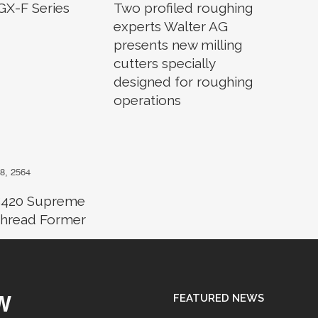
 GX-F Series
Two profiled roughing
experts Walter AG
presents new milling
cutters specially
designed for roughing
operations
, 2564
TC420 Supreme
Thread Former
FEATURED NEWS
W