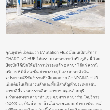
คุณสุชาติ เปิดเผยว่า EV Station PluZ มีแผนเปิดบริการ
CHARGING HUB ให้ครบ 10 สาขาภายในปี 2567 นี้ โดย
ปัจจุบันได้เปิดให้บริการนำร่องแล้ว 2 สาขา ได้แก่ สถานี
บริการ พีทีที สเตชั่น สาขาสระบุรี และสาขาหัวหิน
จ.ประจวบคีรีขันธ์ รวมถึงมีแผนขยาย CHARGING HUB
เพิ่มเติมในเส้นทางหลักและพื้นที่สำคัญทั่วประเทศ เช่น
สาขาสีคิ้ว จ.นครราชสีมา สาขาขาณุวรลักษบุรี
จ.กำแพงเพชร สาขาท่าแซะ จ.ชุมพร สาขาร่วมใจบริการ
(2002) จ.บุรีรัมย์ สาขาบ้านไผ่ จ.ขอนแก่น สาขาวชิรบารมี
จ.พิจิตร สาขาไชยา (ขาขึ้น) จ.สุราษฎร์ธานี และสาขาแยก