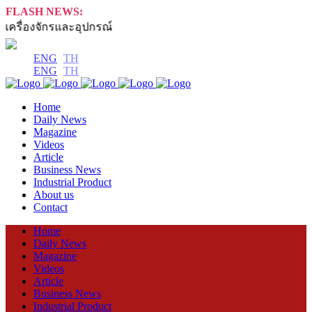
FLASH NEWS:
ครื่องจักรและอุปกรณ์
ENG
TH
ENG
TH
Home
Daily News
Magazine
Videos
Article
Business News
Industrial Product
About us
Contact
Home
Daily News
Magazine
Videos
Article
Business News
Industrial Product