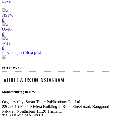
Love
1
NSFW
0
OMG
0
WTF
0
Previous post
Next post
FOLLOW US
#FOLLOW US ON INSTAGRAM
Manufacturing Review
Organizer by: Smart Trade Publications Co.,Ltd
226/27 1st Floor Riviera Building 2, Bond Street road, Bangpood,
Pakkret, Nonthaburi 11120 Thailand
Tel: +66 (0)2 960 1434-5