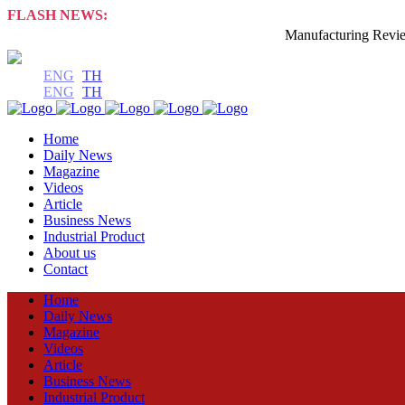
FLASH NEWS:
Manufacturing Review Online 
ENG
TH
ENG
TH
Home
Daily News
Magazine
Videos
Article
Business News
Industrial Product
About us
Contact
Home
Daily News
Magazine
Videos
Article
Business News
Industrial Product