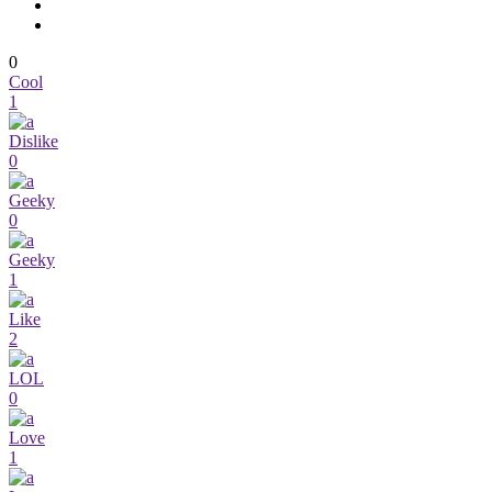
0
Cool
1
Dislike
0
Geeky
0
Geeky
1
Like
2
LOL
0
Love
1